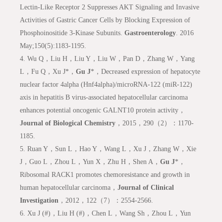
Lectin-Like Receptor 2 Suppresses AKT Signaling and Invasive
Activities of Gastric Cancer Cells by Blocking Expression of
Phosphoinositide 3-Kinase Subunits.
Gastroenterology
. 2016
May;150(5):1183-1195.
4.
Wu Q，Liu H，Liu Y，Liu W，Pan D，Zhang W，Yang
L，Fu Q，Xu J*，
Gu J
*，Decreased expression of hepatocyte
nuclear factor 4alpha (Hnf4alpha)/microRNA-122 (miR-122)
axis in hepatitis B virus-associated hepatocellular carcinoma
enhances potential oncogenic GALNT10 protein activity，
Journal of Biological Chemistry
，2015，290（2）：1170-
1185.
5.
Ruan Y，Sun L，Hao Y，Wang L，Xu J，Zhang W，Xie
J，Guo L，Zhou L，Yun X，Zhu H，Shen A，
Gu J
*，
Ribosomal RACK1 promotes chemoresistance and growth in
human hepatocellular carcinoma，
Journal of Clinical
Investigation
，2012，122（7）：2554-2566.
6.
Xu J (#)，Liu H (#)，Chen L，Wang Sh，Zhou L，Yun