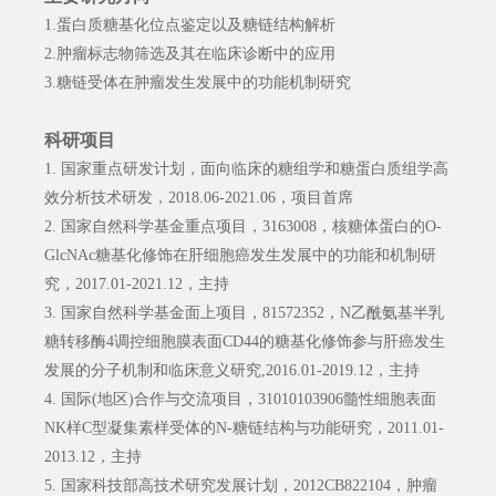
1.蛋白质糖基化位点鉴定以及糖链结构解析
2.肿瘤标志物筛选及其在临床诊断中的应用
3.糖链受体在肿瘤发生发展中的功能机制研究
科研项目
1.
国家重点研发计划，面向临床的糖组学和糖蛋白质组学高
效分析技术研发，2018.06-2021.06，项目首席
2.
国家自然科学基金重点项目，3163008，核糖体蛋白的O-
GlcNAc糖基化修饰在肝细胞癌发生发展中的功能和机制研
究，2017.01-2021.12，主持
3.
国家自然科学基金面上项目，81572352，N乙酰氨基半乳
糖转移酶4调控细胞膜表面CD44的糖基化修饰参与肝癌发生
发展的分子机制和临床意义研究,2016.01-2019.12，主持
4.
国际(地区)合作与交流项目，31010103906髓性细胞表面
NK样C型凝集素样受体的N-糖链结构与功能研究，2011.01-
2013.12，主持
5.
国家科技部高技术研究发展计划，2012CB822104，肿瘤