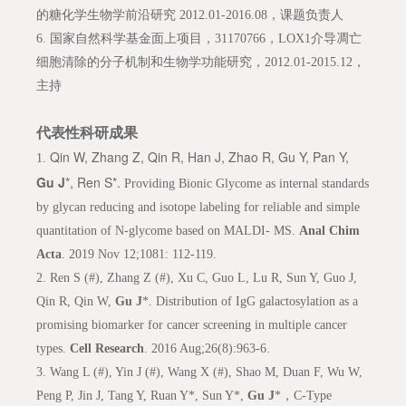
的糖化学生物学前沿研究 2012.01-2016.08，课题负责人
6.
国家自然科学基金面上项目，31170766，LOX1介导凋亡
细胞清除的分子机制和生物学功能研究，2012.01-2015.12，
主持
代表性科研成果
Qin W, Zhang Z, Qin R, Han J, Zhao R, Gu Y, Pan Y,
1.
Gu J
*, Ren S*.
Providing Bionic Glycome as internal standards
by glycan reducing and isotope labeling for reliable and simple
quantitation of N-glycome based on MALDI- MS.
Anal Chim
Acta
. 2019 Nov 12;1081: 112-119.
2.
Ren S (#), Zhang Z (#), Xu C, Guo L, Lu R, Sun Y, Guo J,
Qin R, Qin W,
Gu J
*. Distribution of IgG galactosylation as a
promising biomarker for cancer screening in multiple cancer
types.
Cell Research
. 2016 Aug;26(8):963-6.
3.
Wang L (#), Yin J (#), Wang X (#), Shao M, Duan F, Wu W,
Peng P, Jin J, Tang Y, Ruan Y*, Sun Y*,
Gu J
*，C-Type