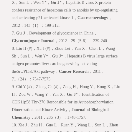
X，Sun L，Wen Y*，
Gu J
*，Hepatitis B virus X protein
confers resistance of hepatoma cells to anoikis by up-regulating
and activating p21-activated kinase 1，
Gastroenterology
，
2012，143（1）：199-212.
7.
Gu J
，Development of glycoscience in China，
Glycoconjugate Journal
，2012，29（5-6）：239-240.
8.
Liu H (#)，Xu J (#)，Zhou Lei，Yun X，Chen L，Wang
Sh，Sun L，Wen Y*，
Gu J
*，Hepatitis B virus large surface
antigen promotes liver carcinogenesis by activating
theSrc/PI3K/Akt pathway，
Cancer Research
，2011，
71（24）：7547-7575.
9.
Chi Y (#)，Zhang Ch (#)，Zong H，Hong Y，Kong X，Liu
H，Zou W，Wang Y，Yun X，
Gu J
*，Identification of
CDK11p58 Thr-370 Responsible for its Autophosphorylation,
Dimerization and Kinase Activity，
Journal of Biological
Chemistry
，2011，286（3）：1748-1757.
10.
Xie J，Zhu H，Guo L，Ruan Y，Wang L，Sun L，Zhou