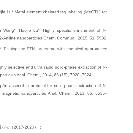
ojie Lu* Metal element chelated tag labeling (MeCTL) for
Wang*, Haojie Lu*, Highly specific enrichment of N-
2-Aniline nanoparticles Chem. Commun., 2015, 51, 5982
*. Fishing the PTM proteome with chemical approaches
 selective and ultra rapid solid-phase extraction of N-
particles Anal. Chem., 2014, 86 (15), 7920–7924.
n accessible protocol for solid-phase extraction of N-
ed magnetic nanoparticles Anal. Chem., 2013, 85, 5535–
法（2017-2020）；