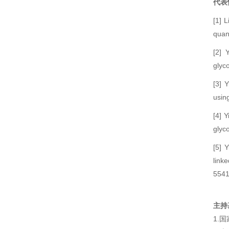
代表
[1] 
quan
[2] 
glyc
[3] 
usin
[4] 
glyc
[5] 
link
5541
主持
1.