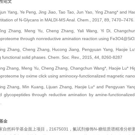
性论文
Lijun Yang, Ye Peng, Jing Jiao, Tao Tao, Jun Yao, Ying Zhang* and Ha
titation of N-Glycans in MALDI-MS Anal. Chem., 2017, 89, 7470–7476.
Ying Zhang, Meng Yu, Cheng Zhang, Yali Wang, Yi Di, Changchun 
oproteome through nonreductive amination reaction using Fe3O4@SiO
Ying Zhang, Cheng Zhang, Hucong Jiang, Pengyuan Yang, Haojie Lu
g functional solid phases. Chem. Soc. Rev., 2015, 44, 8260-8287
Ying Zhang, Meng Yu, Cheng Zhang, Changchun Wang*, Haojie Lu* Highly
oproteome by oxime click using aminooxy-functionalized magnetic nano
Ying Zhang, Min Kuang, Lijuan Zhang, Haojie Lu* and Pengyuan Yang A
ed glycopeptides through reductive amination by amine-functionaliz
.
基金
国家自然科学基金面上项目，21675031，氟试剂修饰N-糖组质谱精准分析新方